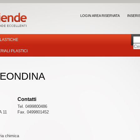
LOGIN AREA RISERVATA
INSERI
PLASTICHE
IALI PLASTICI
LEONDINA
Contatti
Tel. 0499800486
A 11
Fax. 0499801452
ria chimica